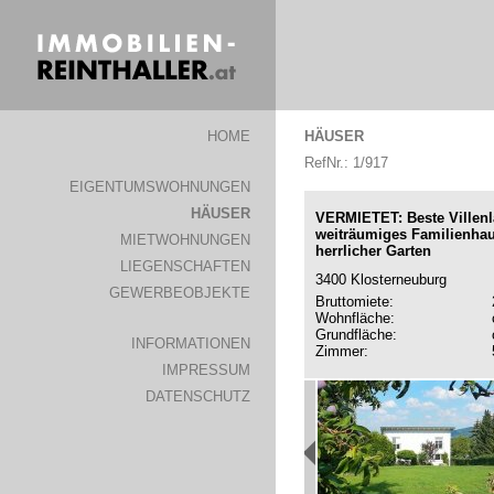
HOME
HÄUSER
RefNr.: 1/917
EIGENTUMSWOHNUNGEN
HÄUSER
VERMIETET: Beste Villenl
weiträumiges Familienha
MIETWOHNUNGEN
herrlicher Garten
LIEGENSCHAFTEN
3400 Klosterneuburg
GEWERBEOBJEKTE
Bruttomiete:
Wohnfläche:
Grundfläche:
INFORMATIONEN
Zimmer:
IMPRESSUM
DATENSCHUTZ