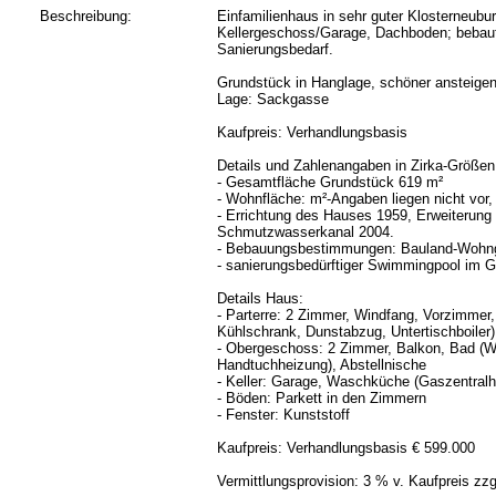
Beschreibung:
Einfamilienhaus in sehr guter Klosterneub
Kellergeschoss/Garage, Dachboden; bebaut
Sanierungsbedarf.
Grundstück in Hanglage, schöner ansteigen
Lage: Sackgasse
Kaufpreis: Verhandlungsbasis
Details und Zahlenangaben in Zirka-Größen
- Gesamtfläche Grundstück 619 m²
- Wohnfläche: m²-Angaben liegen nicht vor,
- Errichtung des Hauses 1959, Erweiterung
Schmutzwasserkanal 2004.
- Bebauungsbestimmungen: Bauland-Wohngeb
- sanierungsbedürftiger Swimmingpool im G
Details Haus:
- Parterre: 2 Zimmer, Windfang, Vorzimmer,
Kühlschrank, Dunstabzug, Untertischboiler)
- Obergeschoss: 2 Zimmer, Balkon, Bad (
Handtuchheizung), Abstellnische
- Keller: Garage, Waschküche (Gaszentralh
- Böden: Parkett in den Zimmern
- Fenster: Kunststoff
Kaufpreis: Verhandlungsbasis € 599.000
Vermittlungsprovision: 3 % v. Kaufpreis zz