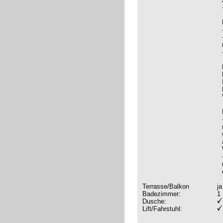
Terrasse/Balkon
ja
Badezimmer:
1
Dusche:
Lift/Fahrstuhl: