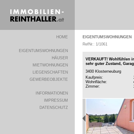
HOME
EIGENTUMSWOHNUNGEN
RefNr.: 1/1061
EIGENTUMSWOHNUNGEN
HÄUSER
VERKAUFT! Wohlfühlen im
sehr guter Zustand, Garag
MIETWOHNUNGEN
3400 Klosterneuburg
LIEGENSCHAFTEN
Kaufpreis:
GEWERBEOBJEKTE
Wohnfläche:
Zimmer:
INFORMATIONEN
IMPRESSUM
DATENSCHUTZ